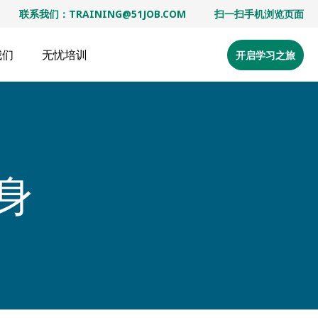
(OPENS
联系我们：TRAINING@51JOB.COM
扫一扫手机浏览页面
IN
A
NEW
(Op
我们
无忧培训
开启学习之旅
WINDOW)
in
a
new
win
身