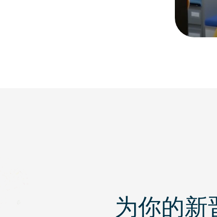
Opens
video
within
a
modal
为你的新